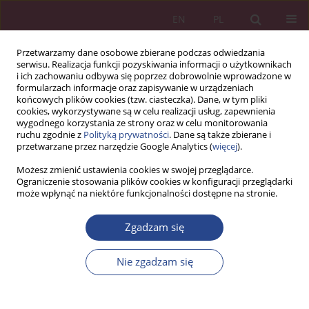
EN
PL
Przetwarzamy dane osobowe zbierane podczas odwiedzania
serwisu. Realizacja funkcji pozyskiwania informacji o użytkownikach
i ich zachowaniu odbywa się poprzez dobrowolnie wprowadzone w
formularzach informacje oraz zapisywanie w urządzeniach
końcowych plików cookies (tzw. ciasteczka). Dane, w tym pliki
cookies, wykorzystywane są w celu realizacji usług, zapewnienia
wygodnego korzystania ze strony oraz w celu monitorowania
ruchu zgodnie z
Polityką prywatności
. Dane są także zbierane i
Słowo kluczowe
wojsko
przetwarzane przez narzędzie Google Analytics (
więcej
).
Możesz zmienić ustawienia cookies w swojej przeglądarce.
Ograniczenie stosowania plików cookies w konfiguracji przeglądarki
ARTYKUŁ ORYGINALNY
może wpłynąć na niektóre funkcjonalności dostępne na stronie.
ANALIZA MOŻLIWOŚCI INFORMATYCZNEGO
WSPOMAGANIA ZARZĄDZANIA KAPITAŁEM
Zgadzam się
LUDZKIM W STRUKTURACH WOJSKOWYCH
Nie zgadzam się
Wiesław GONCIARSKI
NSZ 2016;11(1):227-238
DOI
:
https://doi.org/10.37055/nsz/129384