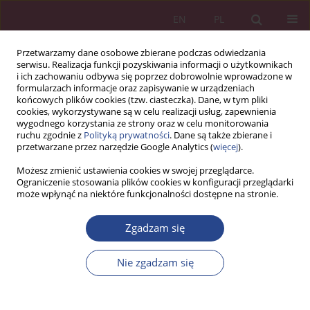
EN
PL
Przetwarzamy dane osobowe zbierane podczas odwiedzania
serwisu. Realizacja funkcji pozyskiwania informacji o użytkownikach
i ich zachowaniu odbywa się poprzez dobrowolnie wprowadzone w
formularzach informacje oraz zapisywanie w urządzeniach
końcowych plików cookies (tzw. ciasteczka). Dane, w tym pliki
cookies, wykorzystywane są w celu realizacji usług, zapewnienia
wygodnego korzystania ze strony oraz w celu monitorowania
ruchu zgodnie z
Polityką prywatności
. Dane są także zbierane i
Słowo kluczowe
wartość
przetwarzane przez narzędzie Google Analytics (
więcej
).
początkowa
Możesz zmienić ustawienia cookies w swojej przeglądarce.
Ograniczenie stosowania plików cookies w konfiguracji przeglądarki
może wpłynąć na niektóre funkcjonalności dostępne na stronie.
ARTYKUŁ ORYGINALNY
Zgadzam się
Konsekwencje finansowe stosowania wybranych
metod amortyzacji środków trwałych w
Nie zgadzam się
gospodarce polskiej
Anna Kuczyńska-Cesarz
NSZ 2019;14(1):121-136