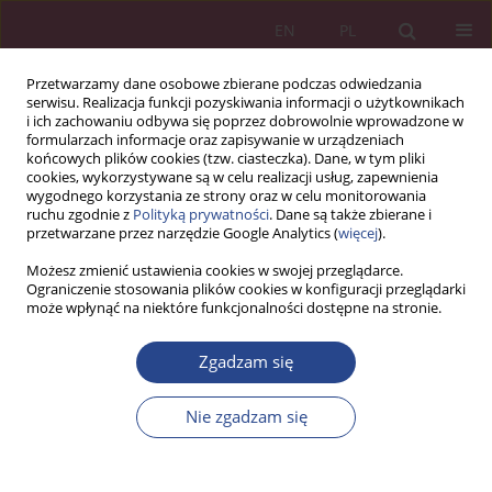
EN
PL
Przetwarzamy dane osobowe zbierane podczas odwiedzania
serwisu. Realizacja funkcji pozyskiwania informacji o użytkownikach
i ich zachowaniu odbywa się poprzez dobrowolnie wprowadzone w
formularzach informacje oraz zapisywanie w urządzeniach
końcowych plików cookies (tzw. ciasteczka). Dane, w tym pliki
cookies, wykorzystywane są w celu realizacji usług, zapewnienia
wygodnego korzystania ze strony oraz w celu monitorowania
ruchu zgodnie z
Polityką prywatności
. Dane są także zbierane i
Słowo kluczowe
system
przetwarzane przez narzędzie Google Analytics (
więcej
).
zarządzania magazynem
Możesz zmienić ustawienia cookies w swojej przeglądarce.
Ograniczenie stosowania plików cookies w konfiguracji przeglądarki
może wpłynąć na niektóre funkcjonalności dostępne na stronie.
ARTYKUŁ ORYGINALNY
Zgadzam się
Mechanizm komunikacji Universal Data Exchange
Interface w procesie wymiany danych pomiędzy
Nie zgadzam się
systemami expertwms® i ERP
Monika Łobaziewicz
NSZ 2018;13(4):145-158