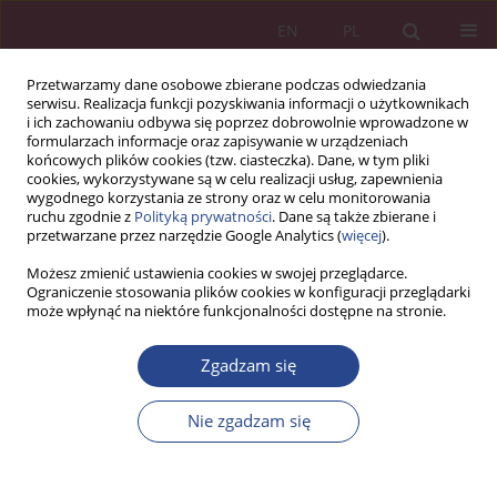
EN
PL
Przetwarzamy dane osobowe zbierane podczas odwiedzania
serwisu. Realizacja funkcji pozyskiwania informacji o użytkownikach
i ich zachowaniu odbywa się poprzez dobrowolnie wprowadzone w
formularzach informacje oraz zapisywanie w urządzeniach
końcowych plików cookies (tzw. ciasteczka). Dane, w tym pliki
cookies, wykorzystywane są w celu realizacji usług, zapewnienia
wygodnego korzystania ze strony oraz w celu monitorowania
ruchu zgodnie z
Polityką prywatności
. Dane są także zbierane i
Słowo kluczowe
silna marka
przetwarzane przez narzędzie Google Analytics (
więcej
).
Możesz zmienić ustawienia cookies w swojej przeglądarce.
Ograniczenie stosowania plików cookies w konfiguracji przeglądarki
ARTYKUŁ PRZEGLĄDOWY
może wpłynąć na niektóre funkcjonalności dostępne na stronie.
Budowanie silnej marki a zaufanie konsumentów
Zgadzam się
Jolanta Tarapata
NSZ 2017;12(4):169-179
Nie zgadzam się
DOI
:
https://doi.org/10.37055/nsz/129406
Statystyki
Streszczenie
Artykuł
(PDF)