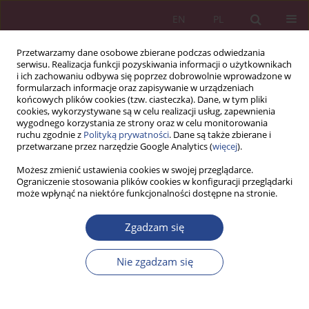
EN
PL
Przetwarzamy dane osobowe zbierane podczas odwiedzania
serwisu. Realizacja funkcji pozyskiwania informacji o użytkownikach
i ich zachowaniu odbywa się poprzez dobrowolnie wprowadzone w
formularzach informacje oraz zapisywanie w urządzeniach
końcowych plików cookies (tzw. ciasteczka). Dane, w tym pliki
cookies, wykorzystywane są w celu realizacji usług, zapewnienia
wygodnego korzystania ze strony oraz w celu monitorowania
ruchu zgodnie z
Polityką prywatności
. Dane są także zbierane i
Słowo kluczowe
sektor MSP
przetwarzane przez narzędzie Google Analytics (
więcej
).
Możesz zmienić ustawienia cookies w swojej przeglądarce.
ARTYKUŁ ORYGINALNY
Ograniczenie stosowania plików cookies w konfiguracji przeglądarki
może wpłynąć na niektóre funkcjonalności dostępne na stronie.
Bariery funkcjonowania sektora małych i
średnich przedsiębiorstw w województwie
Zgadzam się
mazowieckim
Beata Domańska-Szaruga
,
Karolina Mazurek
Nie zgadzam się
NSZ 2021;16(3):55-64
DOI
:
https://doi.org/10.37055/nsz/144952
Statystyki