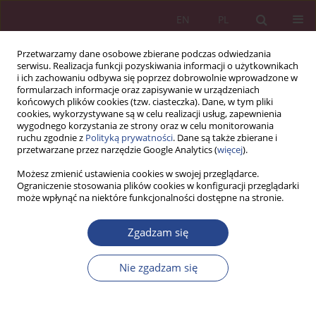
EN
PL
Przetwarzamy dane osobowe zbierane podczas odwiedzania
serwisu. Realizacja funkcji pozyskiwania informacji o użytkownikach
i ich zachowaniu odbywa się poprzez dobrowolnie wprowadzone w
formularzach informacje oraz zapisywanie w urządzeniach
końcowych plików cookies (tzw. ciasteczka). Dane, w tym pliki
cookies, wykorzystywane są w celu realizacji usług, zapewnienia
wygodnego korzystania ze strony oraz w celu monitorowania
ruchu zgodnie z
Polityką prywatności
. Dane są także zbierane i
Słowo kluczowe
rozwiązywanie
przetwarzane przez narzędzie Google Analytics (
więcej
).
problemów
Możesz zmienić ustawienia cookies w swojej przeglądarce.
Ograniczenie stosowania plików cookies w konfiguracji przeglądarki
może wpłynąć na niektóre funkcjonalności dostępne na stronie.
ARTYKUŁ ORYGINALNY
Zgadzam się
BARIERY W TWÓRCZYM ROZWIĄZYWANIU
PROBLEMÓW
Nie zgadzam się
Katarzyna GURMIŃSKA
NSZ 2015;10(1):207-217
DOI
:
https://doi.org/10.37055/nsz/129360