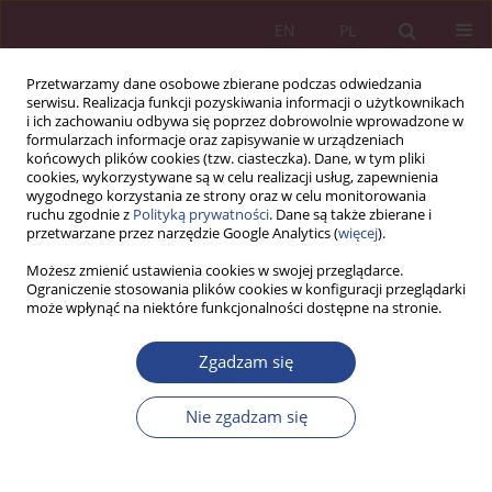
EN
PL
Przetwarzamy dane osobowe zbierane podczas odwiedzania
serwisu. Realizacja funkcji pozyskiwania informacji o użytkownikach
i ich zachowaniu odbywa się poprzez dobrowolnie wprowadzone w
formularzach informacje oraz zapisywanie w urządzeniach
końcowych plików cookies (tzw. ciasteczka). Dane, w tym pliki
cookies, wykorzystywane są w celu realizacji usług, zapewnienia
wygodnego korzystania ze strony oraz w celu monitorowania
ruchu zgodnie z
Polityką prywatności
. Dane są także zbierane i
Słowo kluczowe
real-time
przetwarzane przez narzędzie Google Analytics (
więcej
).
marketing
Możesz zmienić ustawienia cookies w swojej przeglądarce.
Ograniczenie stosowania plików cookies w konfiguracji przeglądarki
może wpłynąć na niektóre funkcjonalności dostępne na stronie.
ARTYKUŁ ORYGINALNY
Zgadzam się
Nowe formy budowania relacji z klientem w
internecie za pomocą takich narzędzi jak content
Nie zgadzam się
marketing, real-time marketing, aplikacje
mobilne, portale społecznościowe, komunikacja
video