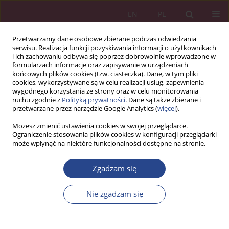
EN
PL
Przetwarzamy dane osobowe zbierane podczas odwiedzania
serwisu. Realizacja funkcji pozyskiwania informacji o użytkownikach
i ich zachowaniu odbywa się poprzez dobrowolnie wprowadzone w
formularzach informacje oraz zapisywanie w urządzeniach
końcowych plików cookies (tzw. ciasteczka). Dane, w tym pliki
cookies, wykorzystywane są w celu realizacji usług, zapewnienia
wygodnego korzystania ze strony oraz w celu monitorowania
ruchu zgodnie z
Polityką prywatności
. Dane są także zbierane i
Słowo kluczowe
płacowe i
przetwarzane przez narzędzie Google Analytics (
więcej
).
pozapłacowe koszty pracy
Możesz zmienić ustawienia cookies w swojej przeglądarce.
Ograniczenie stosowania plików cookies w konfiguracji przeglądarki
może wpłynąć na niektóre funkcjonalności dostępne na stronie.
ARTYKUŁ ORYGINALNY
Zgadzam się
KOSZTY PRACY W GOSPODARCE POLSKIEJ W
LATACH 2010-2014
Nie zgadzam się
Anna KUCZYŃSKA-CESARZ
NSZ 2016;11(1):117-131
DOI
:
https://doi.org/10.37055/nsz/129376