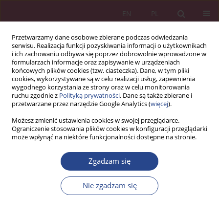
EN
PL
Przetwarzamy dane osobowe zbierane podczas odwiedzania
serwisu. Realizacja funkcji pozyskiwania informacji o użytkownikach
i ich zachowaniu odbywa się poprzez dobrowolnie wprowadzone w
formularzach informacje oraz zapisywanie w urządzeniach
końcowych plików cookies (tzw. ciasteczka). Dane, w tym pliki
cookies, wykorzystywane są w celu realizacji usług, zapewnienia
wygodnego korzystania ze strony oraz w celu monitorowania
ruchu zgodnie z
Polityką prywatności
. Dane są także zbierane i
Słowo kluczowe
organizacje
przetwarzane przez narzędzie Google Analytics (
więcej
).
sieciowe
Możesz zmienić ustawienia cookies w swojej przeglądarce.
Ograniczenie stosowania plików cookies w konfiguracji przeglądarki
może wpłynąć na niektóre funkcjonalności dostępne na stronie.
ARTYKUŁ ORYGINALNY
Zgadzam się
SPECYFIKA ZARZĄDZANIA W BRANŻY
MLECZARSKIEJ – WŁOSKI MODEL KLASTRA
Nie zgadzam się
Barbara Maria BIZOŃ
NSZ 2016;11(1):11-25
DOI
:
https://doi.org/10.37055/nsz/129368