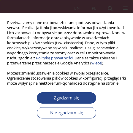
EN
PL
Przetwarzamy dane osobowe zbierane podczas odwiedzania
serwisu. Realizacja funkcji pozyskiwania informacji o użytkownikach
i ich zachowaniu odbywa się poprzez dobrowolnie wprowadzone w
formularzach informacje oraz zapisywanie w urządzeniach
końcowych plików cookies (tzw. ciasteczka). Dane, w tym pliki
cookies, wykorzystywane są w celu realizacji usług, zapewnienia
wygodnego korzystania ze strony oraz w celu monitorowania
ruchu zgodnie z
Polityką prywatności
. Dane są także zbierane i
Słowo kluczowe
oceny
przetwarzane przez narzędzie Google Analytics (
więcej
).
pracownicze
Możesz zmienić ustawienia cookies w swojej przeglądarce.
Ograniczenie stosowania plików cookies w konfiguracji przeglądarki
może wpłynąć na niektóre funkcjonalności dostępne na stronie.
ARTYKUŁ ORYGINALNY
Zgadzam się
SPECYFIKA WYBRANYCH METOD OCEN
PRACOWNICZYCH DETERMINOWANA
Nie zgadzam się
CHARAKTEREM STRUKTURY ORGANIZACYJNEJ
Wiesława ZAŁOGA
NSZ 2016;11(1):105-116