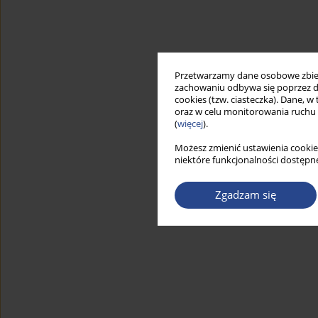
Przetwarzamy dane osobowe zbiera
zachowaniu odbywa się poprzez d
cookies (tzw. ciasteczka). Dane, w
oraz w celu monitorowania ruchu
(
więcej
).
Możesz zmienić ustawienia cookie
niektóre funkcjonalności dostępne
Zgadzam się