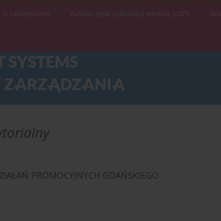
O czasopiśmie
Zasady etyki publikacji według COPE
Dl
ytorialny
DZIAŁAŃ PROMOCYJNYCH GDAŃSKIEGO