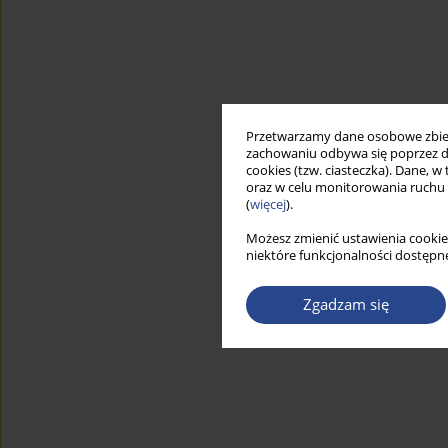
Przetwarzamy dane osobowe zbiera
zachowaniu odbywa się poprzez d
cookies (tzw. ciasteczka). Dane, w
oraz w celu monitorowania ruchu
(
więcej
).
Możesz zmienić ustawienia cookie
niektóre funkcjonalności dostępne
Zgadzam się