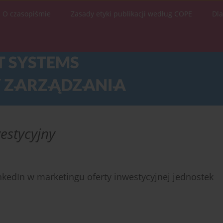
O czasopiśmie
Zasady etyki publikacji według COPE
Dl
estycyjny
kedIn w marketingu oferty inwestycyjnej jednostek