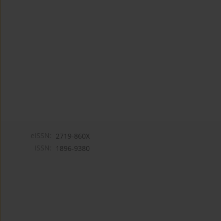
eISSN:
2719-860X
ISSN:
1896-9380