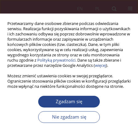
EN
PL
Przetwarzamy dane osobowe zbierane podczas odwiedzania
serwisu. Realizacja funkcji pozyskiwania informacji o użytkownikach
i ich zachowaniu odbywa się poprzez dobrowolnie wprowadzone w
formularzach informacje oraz zapisywanie w urządzeniach
końcowych plików cookies (tzw. ciasteczka). Dane, w tym pliki
cookies, wykorzystywane są w celu realizacji usług, zapewnienia
wygodnego korzystania ze strony oraz w celu monitorowania
ruchu zgodnie z
Polityką prywatności
. Dane są także zbierane i
Słowo kluczowe
kwalifikacje
przetwarzane przez narzędzie Google Analytics (
więcej
).
pracowników
Możesz zmienić ustawienia cookies w swojej przeglądarce.
Ograniczenie stosowania plików cookies w konfiguracji przeglądarki
może wpłynąć na niektóre funkcjonalności dostępne na stronie.
ARTYKUŁ ORYGINALNY
Zgadzam się
PODNOSZENIE KWALIFIKACJI PRZEZ
PRACOWNIKÓW WYKONUJĄCYCH ZADANIA
Nie zgadzam się
SAMORZADÓW GMINNYCH, JAKO DETERMINANTA
FUNKCJONUJĄCEGO MODELU ZARZĄDZANIA
KADRAMI – NA PRZYKŁADZIE GMIN WARMII I