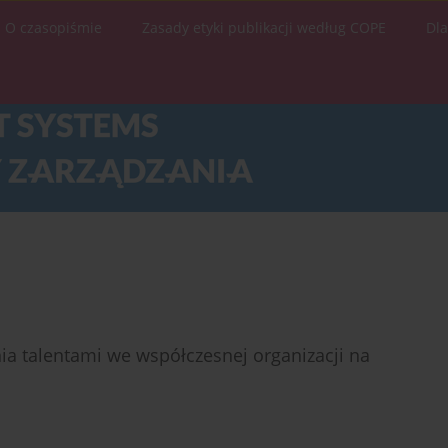
O czasopiśmie
Zasady etyki publikacji według COPE
Dl
ania talentami we współczesnej organizacji na