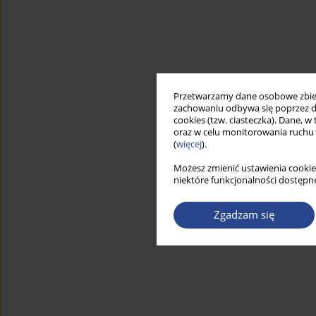
Przetwarzamy dane osobowe zbiera
zachowaniu odbywa się poprzez d
cookies (tzw. ciasteczka). Dane, w
oraz w celu monitorowania ruchu
(
więcej
).
Możesz zmienić ustawienia cookie
niektóre funkcjonalności dostępne
Zgadzam się