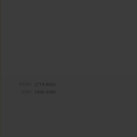
eISSN:
2719-860X
ISSN:
1896-9380