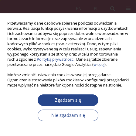
EN
PL
Przetwarzamy dane osobowe zbierane podczas odwiedzania
serwisu. Realizacja funkcji pozyskiwania informacji o użytkownikach
i ich zachowaniu odbywa się poprzez dobrowolnie wprowadzone w
formularzach informacje oraz zapisywanie w urządzeniach
końcowych plików cookies (tzw. ciasteczka). Dane, w tym pliki
cookies, wykorzystywane są w celu realizacji usług, zapewnienia
wygodnego korzystania ze strony oraz w celu monitorowania
ruchu zgodnie z
Polityką prywatności
. Dane są także zbierane i
Słowo kluczowe
funkcjonowanie
przetwarzane przez narzędzie Google Analytics (
więcej
).
Możesz zmienić ustawienia cookies w swojej przeglądarce.
Ograniczenie stosowania plików cookies w konfiguracji przeglądarki
ARTYKUŁ ORYGINALNY
może wpłynąć na niektóre funkcjonalności dostępne na stronie.
Wpływ otoczenia na funkcjonowanie organizacji
Zgadzam się
Zbigniew CIEKANOWSKI
,
Joanna Majkowska
,
Wiesława ZAŁOGA
NSZ 2018;13(4):45-58
Nie zgadzam się
DOI
:
https://doi.org/10.37055/nsz/129474
Statystyki
Streszczenie
Artykuł
(PDF)