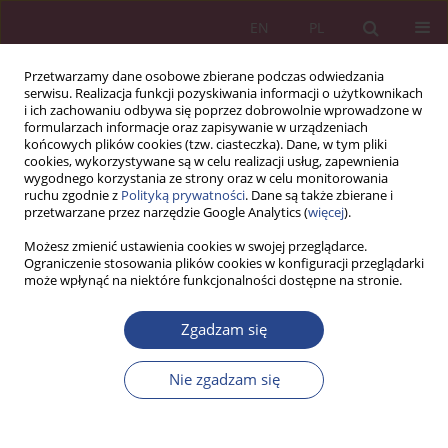
EN
PL
Przetwarzamy dane osobowe zbierane podczas odwiedzania
serwisu. Realizacja funkcji pozyskiwania informacji o użytkownikach
i ich zachowaniu odbywa się poprzez dobrowolnie wprowadzone w
formularzach informacje oraz zapisywanie w urządzeniach
końcowych plików cookies (tzw. ciasteczka). Dane, w tym pliki
cookies, wykorzystywane są w celu realizacji usług, zapewnienia
wygodnego korzystania ze strony oraz w celu monitorowania
ruchu zgodnie z
Polityką prywatności
. Dane są także zbierane i
Słowo kluczowe
budowanie
przetwarzane przez narzędzie Google Analytics (
więcej
).
marki
Możesz zmienić ustawienia cookies w swojej przeglądarce.
Ograniczenie stosowania plików cookies w konfiguracji przeglądarki
może wpłynąć na niektóre funkcjonalności dostępne na stronie.
ARTYKUŁ PRZEGLĄDOWY
Zgadzam się
Budowanie silnej marki a zaufanie konsumentów
Jolanta Tarapata
Nie zgadzam się
NSZ 2017;12(4):169-179
DOI
:
https://doi.org/10.37055/nsz/129406
Statystyki