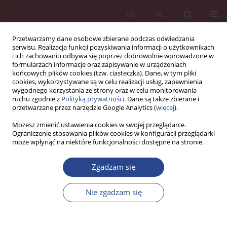
EN
PL
Przetwarzamy dane osobowe zbierane podczas odwiedzania
serwisu. Realizacja funkcji pozyskiwania informacji o użytkownikach
i ich zachowaniu odbywa się poprzez dobrowolnie wprowadzone w
formularzach informacje oraz zapisywanie w urządzeniach
końcowych plików cookies (tzw. ciasteczka). Dane, w tym pliki
cookies, wykorzystywane są w celu realizacji usług, zapewnienia
wygodnego korzystania ze strony oraz w celu monitorowania
ruchu zgodnie z
Polityką prywatności
. Dane są także zbierane i
Słowo kluczowe
analiza
przetwarzane przez narzędzie Google Analytics (
więcej
).
wielowymiarowa
Możesz zmienić ustawienia cookies w swojej przeglądarce.
Ograniczenie stosowania plików cookies w konfiguracji przeglądarki
może wpłynąć na niektóre funkcjonalności dostępne na stronie.
ARTYKUŁ ORYGINALNY
Zgadzam się
METODYKA WIELOWYMIAROWEJ ANALIZY
PORÓWNAWCZEJ LICZBY SAMOCHODÓW
Nie zgadzam się
DOSTAWCZYCH W PAŃSTWACH EUROPY
Bartosz Kozicki
,
Jarosław Tomaszewski
,
Grzegorz Mizura
NSZ 2020;15(2):87-104