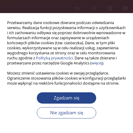
EN
PL
Przetwarzamy dane osobowe zbierane podczas odwiedzania
serwisu. Realizacja funkcji pozyskiwania informacji o użytkownikach
i ich zachowaniu odbywa się poprzez dobrowolnie wprowadzone w
formularzach informacje oraz zapisywanie w urządzeniach
końcowych plików cookies (tzw. ciasteczka). Dane, w tym pliki
cookies, wykorzystywane są w celu realizacji usług, zapewnienia
wygodnego korzystania ze strony oraz w celu monitorowania
ruchu zgodnie z
Polityką prywatności
. Dane są także zbierane i
Słowo kluczowe
DNA
przetwarzane przez narzędzie Google Analytics (
więcej
).
Możesz zmienić ustawienia cookies w swojej przeglądarce.
Ograniczenie stosowania plików cookies w konfiguracji przeglądarki
ARTYKUŁ ORYGINALNY
może wpłynąć na niektóre funkcjonalności dostępne na stronie.
Zarządzanie danymi w systemie ochrony zdrowia
uwzględniające popularność medycyny
Zgadzam się
precyzyjnej
Nie zgadzam się
Katarzyna Maciejewska
NSZ 2019;14(3):99-111
DOI
:
https://doi.org/10.37055/nsz/132732