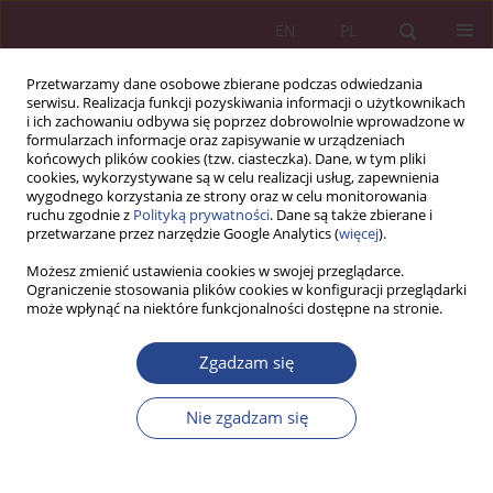
EN
PL
Przetwarzamy dane osobowe zbierane podczas odwiedzania
serwisu. Realizacja funkcji pozyskiwania informacji o użytkownikach
i ich zachowaniu odbywa się poprzez dobrowolnie wprowadzone w
formularzach informacje oraz zapisywanie w urządzeniach
końcowych plików cookies (tzw. ciasteczka). Dane, w tym pliki
cookies, wykorzystywane są w celu realizacji usług, zapewnienia
wygodnego korzystania ze strony oraz w celu monitorowania
ruchu zgodnie z
Polityką prywatności
. Dane są także zbierane i
Słowo kluczowe
środowisko
przetwarzane przez narzędzie Google Analytics (
więcej
).
bezpieczeństwa informacyjnego
Możesz zmienić ustawienia cookies w swojej przeglądarce.
Ograniczenie stosowania plików cookies w konfiguracji przeglądarki
może wpłynąć na niektóre funkcjonalności dostępne na stronie.
ARTYKUŁ ORYGINALNY
Zgadzam się
Poczucie bezpieczeństwa informacyjnego w
świecie VUCA
Nie zgadzam się
Katarzyna Hilaria Batorowska
NSZ 2024;19(1):39-54
DOI
:
https://doi.org/10.37055/nsz/192813