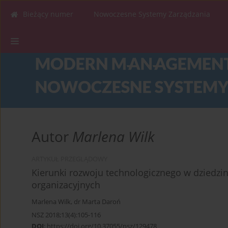
Bieżący numer
Nowoczesne Systemy Zarządzania
Autor
Marlena Wilk
ARTYKUŁ PRZEGLĄDOWY
Kierunki rozwoju technologicznego w dziedzini
organizacyjnych
Marlena Wilk
,
dr Marta Daroń
NSZ 2018;13(4):105-116
DOI
:
https://doi.org/10.37055/nsz/129478