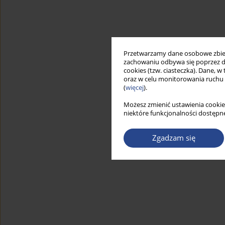
Przetwarzamy dane osobowe zbiera
zachowaniu odbywa się poprzez d
cookies (tzw. ciasteczka). Dane, w
oraz w celu monitorowania ruchu
(
więcej
).
Możesz zmienić ustawienia cookie
niektóre funkcjonalności dostępne
Zgadzam się