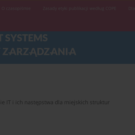
O czasopiśmie
Zasady etyki publikacji według COPE
Dl
e IT i ich następstwa dla miejskich struktur