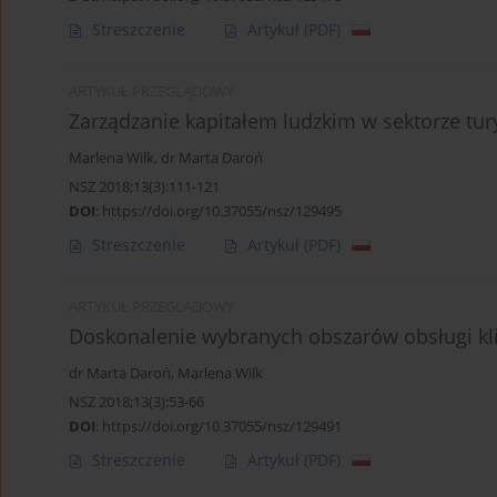
Streszczenie
Artykuł
(PDF)
ARTYKUŁ PRZEGLĄDOWY
Zarządzanie kapitałem ludzkim w sektorze tu
Marlena Wilk
,
dr Marta Daroń
NSZ 2018;13(3):111-121
DOI
:
https://doi.org/10.37055/nsz/129495
Streszczenie
Artykuł
(PDF)
ARTYKUŁ PRZEGLĄDOWY
Doskonalenie wybranych obszarów obsługi klie
dr Marta Daroń
,
Marlena Wilk
NSZ 2018;13(3):53-66
DOI
:
https://doi.org/10.37055/nsz/129491
Streszczenie
Artykuł
(PDF)