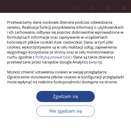
EN
PL
Przetwarzamy dane osobowe zbierane podczas odwiedzania
serwisu. Realizacja funkcji pozyskiwania informacji o użytkownikach
i ich zachowaniu odbywa się poprzez dobrowolnie wprowadzone w
formularzach informacje oraz zapisywanie w urządzeniach
końcowych plików cookies (tzw. ciasteczka). Dane, w tym pliki
cookies, wykorzystywane są w celu realizacji usług, zapewnienia
wygodnego korzystania ze strony oraz w celu monitorowania
ruchu zgodnie z
Polityką prywatności
. Dane są także zbierane i
Autor
Monika Boguszewicz-Kreft
przetwarzane przez narzędzie Google Analytics (
więcej
).
Możesz zmienić ustawienia cookies w swojej przeglądarce.
Ograniczenie stosowania plików cookies w konfiguracji przeglądarki
ARTYKUŁ ORYGINALNY
może wpłynąć na niektóre funkcjonalności dostępne na stronie.
METAFORYCZNY OPIS ORGANIZACJI W
ZARZĄDZANIU I MARKETINGU PRZEDSIĘBIORSTW
Zgadzam się
USŁUGOWYCH
Nie zgadzam się
Monika BOGUSZEWICZ-KREFT
,
Jan KREFT
NSZ 2016;11(1):27-36
DOI
:
https://doi.org/10.37055/nsz/129369