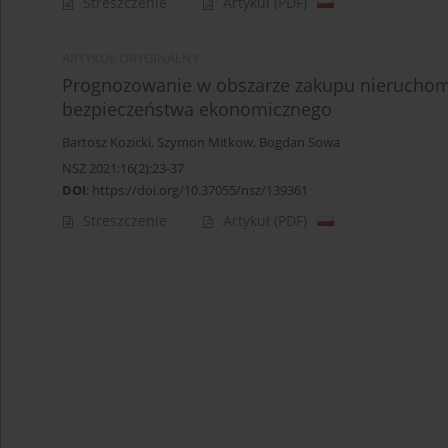
Streszczenie
Artykuł
(PDF)
ARTYKUŁ ORYGINALNY
Prognozowanie w obszarze zakupu nieruchomo
bezpieczeństwa ekonomicznego
Bartosz Kozicki
,
Szymon Mitkow
,
Bogdan Sowa
NSZ 2021;16(2):23-37
DOI
:
https://doi.org/10.37055/nsz/139361
Streszczenie
Artykuł
(PDF)