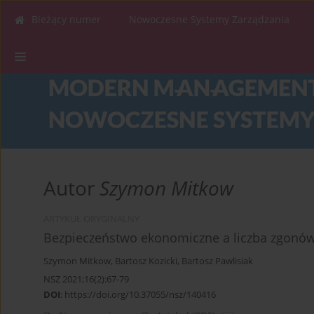
Bieżący numer
Nowoczesne Systemy Zarządzania
Autor
Szymon Mitkow
ARTYKUŁ ORYGINALNY
Bezpieczeństwo ekonomiczne a liczba zgonów
Szymon Mitkow
,
Bartosz Kozicki
,
Bartosz Pawlisiak
NSZ 2021;16(2):67-79
DOI
:
https://doi.org/10.37055/nsz/140416