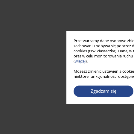
Przetwarzamy dane osobowe zbiera
zachowaniu odbywa się poprzez d
cookies (tzw. ciasteczka). Dane, w
oraz w celu monitorowania ruchu
(
więcej
).
Możesz zmienić ustawienia cookie
niektóre funkcjonalności dostępne
Zgadzam się