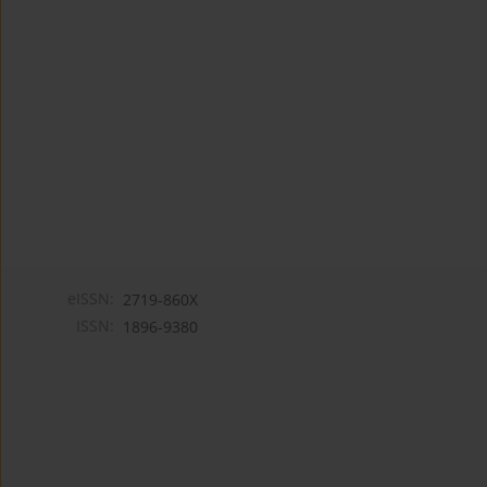
eISSN:
2719-860X
ISSN:
1896-9380