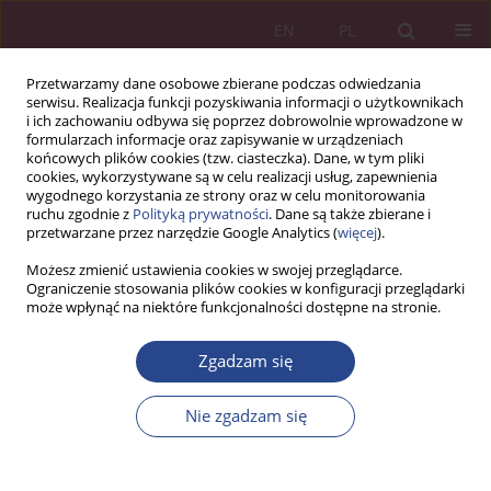
EN
PL
Przetwarzamy dane osobowe zbierane podczas odwiedzania
serwisu. Realizacja funkcji pozyskiwania informacji o użytkownikach
i ich zachowaniu odbywa się poprzez dobrowolnie wprowadzone w
formularzach informacje oraz zapisywanie w urządzeniach
końcowych plików cookies (tzw. ciasteczka). Dane, w tym pliki
cookies, wykorzystywane są w celu realizacji usług, zapewnienia
wygodnego korzystania ze strony oraz w celu monitorowania
ruchu zgodnie z
Polityką prywatności
. Dane są także zbierane i
Autor
Janusz Sarnowski
przetwarzane przez narzędzie Google Analytics (
więcej
).
Możesz zmienić ustawienia cookies w swojej przeglądarce.
ARTYKUŁ PRZEGLĄDOWY
Ograniczenie stosowania plików cookies w konfiguracji przeglądarki
może wpłynąć na niektóre funkcjonalności dostępne na stronie.
Zarządzanie zasobami ludzkimi w administracji
publicznej na przykładzie Krajowej Administracji
Zgadzam się
Skarbowej
Janusz Sarnowski
Nie zgadzam się
NSZ 2023;18(2):13-26
DOI
:
https://doi.org/10.37055/nsz/176536
Statystyki