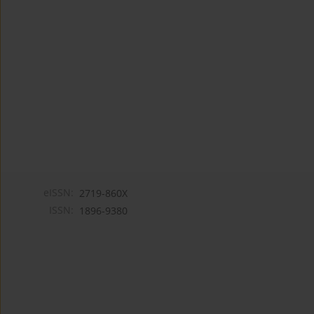
eISSN:
2719-860X
ISSN:
1896-9380