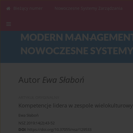
Bieżący numer
Nowoczesne Systemy Zarządzania
Autor
Ewa Słaboń
ARTYKUŁ ORYGINALNY
Kompetencje lidera w zespole wielokulturow
Ewa Słaboń
NSZ 2019;14(2):43-52
DOI
:
https://doi.org/10.37055/nsz/129533