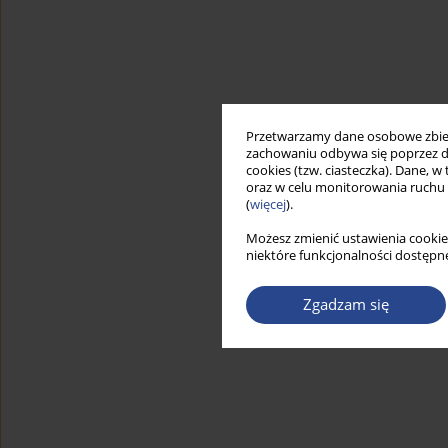
Przetwarzamy dane osobowe zbiera
zachowaniu odbywa się poprzez d
cookies (tzw. ciasteczka). Dane, w
oraz w celu monitorowania ruchu
(
więcej
).
Możesz zmienić ustawienia cookie
niektóre funkcjonalności dostępne
Zgadzam się