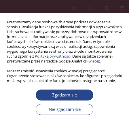
EN
PL
Przetwarzamy dane osobowe zbierane podczas odwiedzania
serwisu. Realizacja funkcji pozyskiwania informacji o użytkownikach
i ich zachowaniu odbywa się poprzez dobrowolnie wprowadzone w
formularzach informacje oraz zapisywanie w urządzeniach
końcowych plików cookies (tzw. ciasteczka). Dane, w tym pliki
cookies, wykorzystywane są w celu realizacji usług, zapewnienia
wygodnego korzystania ze strony oraz w celu monitorowania
ruchu zgodnie z
Polityką prywatności
. Dane są także zbierane i
Autor
Radosław KORNEĆ
przetwarzane przez narzędzie Google Analytics (
więcej
).
Możesz zmienić ustawienia cookies w swojej przeglądarce.
Ograniczenie stosowania plików cookies w konfiguracji przeglądarki
ARTYKUŁ PRZEGLĄDOWY
może wpłynąć na niektóre funkcjonalności dostępne na stronie.
EKOLOGISTYKA ELEMENTEM KSZTAŁTOWANIA
SPOŁECZNEJ ODPOWIEDZIALNOŚCI BIZNESU
Zgadzam się
Radosław KORNEĆ
,
Wioletta WEREDA
Nie zgadzam się
NSZ 2017;12(1):233-245
DOI
:
https://doi.org/10.37055/nsz/129463
Statystyki