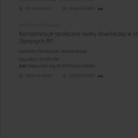
Streszczenie
Artykuł
(PDF)
ARTYKUŁ ORYGINALNY
Kompetencje społeczne kadry dowódczej w str
Zbrojnych RP
Kazimierz Piotrkowski
,
Michał Nowak
NSZ 2022;17(1):93-104
DOI
:
https://doi.org/10.37055/nsz/147992
Streszczenie
Artykuł
(PDF)