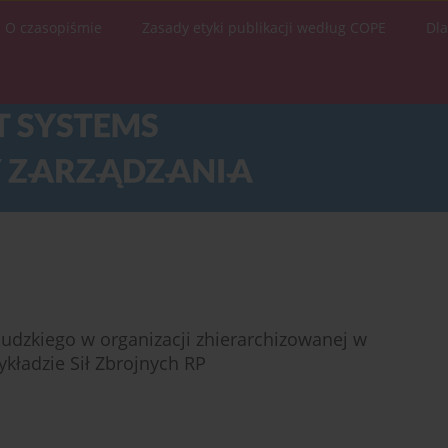
O czasopiśmie
Zasady etyki publikacji według COPE
Dl
ludzkiego w organizacji zhierarchizowanej w
ładzie Sił Zbrojnych RP