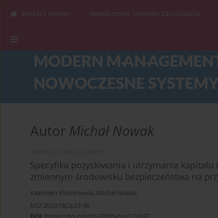
Bieżący numer
Nowoczesne Systemy Zarządzania
Autor
Michał Nowak
ARTYKUŁ PRZEGLĄDOWY
Specyfika pozyskiwania i utrzymania kapitału 
zmiennym środowisku bezpieczeństwa na przyk
Kazimierz Piotrkowski
,
Michał Nowak
NSZ 2023;18(2):27-46
DOI
:
https://doi.org/10.37055/nsz/176537