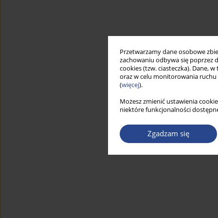
Przetwarzamy dane osobowe zbiera
zachowaniu odbywa się poprzez d
cookies (tzw. ciasteczka). Dane, w
oraz w celu monitorowania ruchu
(
więcej
).
Możesz zmienić ustawienia cookie
niektóre funkcjonalności dostępne
Zgadzam się