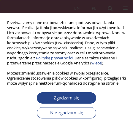
EN
PL
Przetwarzamy dane osobowe zbierane podczas odwiedzania
serwisu. Realizacja funkcji pozyskiwania informacji o użytkownikach
i ich zachowaniu odbywa się poprzez dobrowolnie wprowadzone w
formularzach informacje oraz zapisywanie w urządzeniach
końcowych plików cookies (tzw. ciasteczka). Dane, w tym pliki
cookies, wykorzystywane są w celu realizacji usług, zapewnienia
wygodnego korzystania ze strony oraz w celu monitorowania
ruchu zgodnie z
Polityką prywatności
. Dane są także zbierane i
Autor
Alicja KRZEPICKA
przetwarzane przez narzędzie Google Analytics (
więcej
).
Możesz zmienić ustawienia cookies w swojej przeglądarce.
ARTYKUŁ ORYGINALNY
Ograniczenie stosowania plików cookies w konfiguracji przeglądarki
może wpłynąć na niektóre funkcjonalności dostępne na stronie.
Wirtualizacja zachowań konsumentów a zjawisko
domocentryzmu
Zgadzam się
Jolanta TARAPATA
,
Alicja Krzepicka
NSZ 2018;13(2):93-106
Nie zgadzam się
DOI
:
https://doi.org/10.37055/nsz/129513
Statystyki