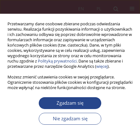
EN
PL
Przetwarzamy dane osobowe zbierane podczas odwiedzania
serwisu. Realizacja funkcji pozyskiwania informacji o użytkownikach
i ich zachowaniu odbywa się poprzez dobrowolnie wprowadzone w
formularzach informacje oraz zapisywanie w urządzeniach
końcowych plików cookies (tzw. ciasteczka). Dane, w tym pliki
cookies, wykorzystywane są w celu realizacji usług, zapewnienia
wygodnego korzystania ze strony oraz w celu monitorowania
ruchu zgodnie z
Polityką prywatności
. Dane są także zbierane i
Autor
Monika Jasińska
przetwarzane przez narzędzie Google Analytics (
więcej
).
Możesz zmienić ustawienia cookies w swojej przeglądarce.
Ograniczenie stosowania plików cookies w konfiguracji przeglądarki
ARTYKUŁ ORYGINALNY
może wpłynąć na niektóre funkcjonalności dostępne na stronie.
Jakość pracy zespołowej w sytuacjach trudnych –
współpraca i efekt synergii jako podstawa
Zgadzam się
wspólnego działania
Nie zgadzam się
Monika Jasińska
NSZ 2025;20(4):73-98
DOI
:
https://doi.org/10.37055/nsz/217075