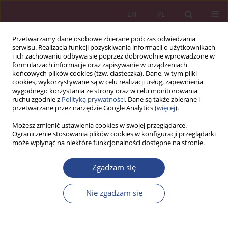
EN
PL
Przetwarzamy dane osobowe zbierane podczas odwiedzania
serwisu. Realizacja funkcji pozyskiwania informacji o użytkownikach
i ich zachowaniu odbywa się poprzez dobrowolnie wprowadzone w
formularzach informacje oraz zapisywanie w urządzeniach
końcowych plików cookies (tzw. ciasteczka). Dane, w tym pliki
cookies, wykorzystywane są w celu realizacji usług, zapewnienia
wygodnego korzystania ze strony oraz w celu monitorowania
ruchu zgodnie z
Polityką prywatności
. Dane są także zbierane i
Autor
Katarzyna Batorowska
przetwarzane przez narzędzie Google Analytics (
więcej
).
Możesz zmienić ustawienia cookies w swojej przeglądarce.
Ograniczenie stosowania plików cookies w konfiguracji przeglądarki
ARTYKUŁ ORYGINALNY
może wpłynąć na niektóre funkcjonalności dostępne na stronie.
Poczucie bezpieczeństwa informacyjnego w
świecie VUCA
Zgadzam się
Katarzyna Hilaria Batorowska
Nie zgadzam się
NSZ 2024;19(1):39-54
DOI
:
https://doi.org/10.37055/nsz/192813
Statystyki