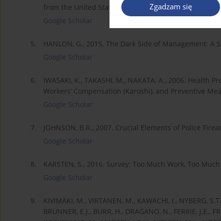
Zgadzam się
from the United States, The BMJ.
Google Scholar
5.
HANLON, G., 2015. The Dark Side of Management: A S
Google Scholar
6.
IWASAKI, K., TAKASHI, M., NAKATA, A., 2006. Health P
Workers’ Compensation (Karoshi), and Preventive Meas
Google Scholar
7.
JOHNSON, B.R., 2007. Crucial Elements of Police Firea
Google Scholar
8.
KARSTEN, S., 2016. Survey: Too Much Work, Too Much 
Google Scholar
9.
KIVIMÄKI, M., VIRTANEN, M., KAWACHI, I., NYBERG, S.T.
BRUNNER, E.J., BURR, H., DRAGANO, N., FERRIE, J.E., F