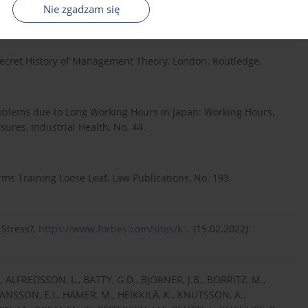
Nie zgadzam się
ecret History of Management Theory, London: Routledge.
roblems due to Long Working Hours in Japan: Working Hours,
ures, Industrial Health, No. 44.
rms Training Loose Leaf, Law Publications, No. 193.
Stress?,
https://www.forbes.com/sites/k...
(15.02.2022).
, ALFREDSSON, L., BATTY, G.D., BJORNER, J.B., BORRITZ, M.,
RANSSON, E.I., HAMER, M., HEIKKILÄ, K., KNUTSSON, A.,