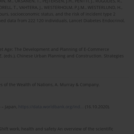
, M., OKSANEN, T., PEJTERSEN, J.H., PENTTI, J., RUGULIES, R.,
HEORELL, T., VAHTERA, J., WESTERHOLM, P.J.M., WESTERLUND, H.,
rs, socioeconomic status, and the risk of incident type 2
ed data from 222 120 individuals, Lancet Diabetes Endocrinol,
ernet Age: The Development and Planning of E-Commerce
n, Z. (eds.), Chinese Urban Planning and Construction. Strategies
es of the Wealth of Nations, A. Murray & Company.
 – Japan,
https://data.worldbank.org/ind...
(16.10.2020).
ift work, health and safety An overview of the scientific