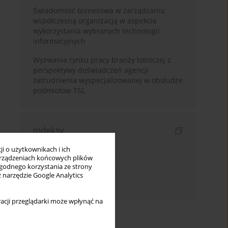
Świadomość biznesowa w zarządzaniu
współczesną organizacją w aspekcie
wykorzystania wybranych technologii
informacyjnych
Wyzwania rynku pracy branży lotniczej z
perspektywy doświadczeń agencji
zatrudnienia wyspecjalizowanej w obsłudze
podmiotów TSL
Indeksy
Indeks słów kluczowych
i o użytkownikach i ich
rządzeniach końcowych plików
Indeks dziedzin
wygodnego korzystania ze strony
z narzędzie Google Analytics
Indeks autorów
acji przeglądarki może wpłynąć na