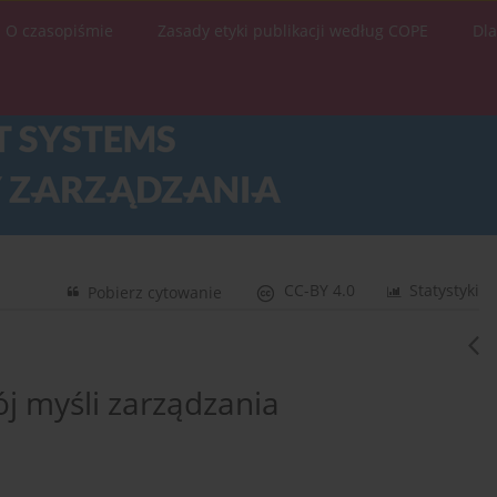
O czasopiśmie
Zasady etyki publikacji według COPE
Dl
CC-BY 4.0
Statystyki
Pobierz cytowanie
 myśli zarządzania