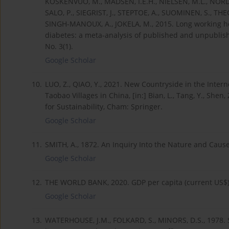
KOSKENVUO, M., MADSEN, I.E.H., NIELSEN, M.L., NORDIN
SALO, P., SIEGRIST, J., STEPTOE, A., SUOMINEN, S., T
SINGH-MANOUX, A., JOKELA, M., 2015. Long working hou
diabetes: a meta-analysis of published and unpublish
No. 3(1).
Google Scholar
10.
LUO, Z., QIAO, Y., 2021. New Countryside in the Int
Taobao Villages in China, [in:] Bian, L., Tang, Y., She
for Sustainability, Cham: Springer.
Google Scholar
11.
SMITH, A., 1872. An Inquiry Into the Nature and Caus
Google Scholar
12.
THE WORLD BANK, 2020. GDP per capita (current US$)
Google Scholar
13.
WATERHOUSE, J.M., FOLKARD, S., MINORS, D.S., 1978. Sh