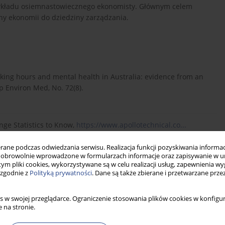
 wkładu osiemnastowiecznego ekonomisty. Głównym celem
iny ekonomii do dziedziny zarządzania.
king hours and mental health in Australia: evidence from an
 Environ Med, No. 72(8).
ge Statistics to Know,
https://www.apollotechnical.co...
ne podczas odwiedzania serwisu. Realizacja funkcji pozyskiwania informacj
obrowolnie wprowadzone w formularzach informacje oraz zapisywanie w u
 tym pliki cookies, wykorzystywane są w celu realizacji usług, zapewnienia 
gy, Resource Orchestration and E-commerce Enabled Social
 zgodnie z
Polityką prywatności
. Dane są także zbierane i przetwarzane prze
formation Systems, No. 26(1).
s w swojej przeglądarce. Ograniczenie stosowania plików cookies w konfigur
 na stronie.
k hours on occupational injuries and illnesses: new evidence