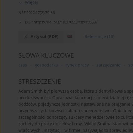
Więcej
NSZ 2022;17(2):79-86
DOI:
https://doi.org/10.37055/nsz/150307
Artykuł
(PDF)
Referencje
(13)
SŁOWA KLUCZOWE
czas
gospodarka
rynek pracy
zarządzanie
sp
STRESZCZENIE
Adam Smith był pierwszą osobą, która zidentyfikowała spe
produktywności. Opracował koncepcję „niewidzialnej ręki”
bodźców, pojedyncze jednostki nastawione na osiąganie
przynoszących korzyści całemu społeczeństwu. Obie idee
szczególności odnoszący sukcesy menedżerowie to ci, któr
zachęty do pracy do celów firmy. Wkład Smitha stanowi p
właściwych „instytucji” w firmie, nazywając to sprawied