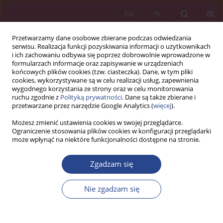
EN
PL
Przetwarzamy dane osobowe zbierane podczas odwiedzania
serwisu. Realizacja funkcji pozyskiwania informacji o użytkownikach
i ich zachowaniu odbywa się poprzez dobrowolnie wprowadzone w
formularzach informacje oraz zapisywanie w urządzeniach
końcowych plików cookies (tzw. ciasteczka). Dane, w tym pliki
cookies, wykorzystywane są w celu realizacji usług, zapewnienia
wygodnego korzystania ze strony oraz w celu monitorowania
ruchu zgodnie z
Polityką prywatności
. Dane są także zbierane i
Słowo kluczowe
zachowania
przetwarzane przez narzędzie Google Analytics (
więcej
).
klienta
Możesz zmienić ustawienia cookies w swojej przeglądarce.
Ograniczenie stosowania plików cookies w konfiguracji przeglądarki
może wpłynąć na niektóre funkcjonalności dostępne na stronie.
ARTYKUŁ PRZEGLĄDOWY
Wpływ emocji pracownika ds. obsługi klienta na
Zgadzam się
zachowania zakupowe klienta
Nie zgadzam się
Wioletta WEREDA
,
Monika GRZYBOWSKA
NSZ 2013;8(1):157-168
DOI
:
https://doi.org/10.5604/18969380.1159100
Statystyki