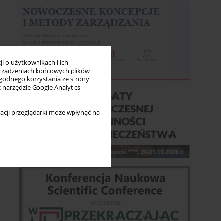
i o użytkownikach i ich
rządzeniach końcowych plików
wygodnego korzystania ze strony
z narzędzie Google Analytics
acji przeglądarki może wpłynąć na