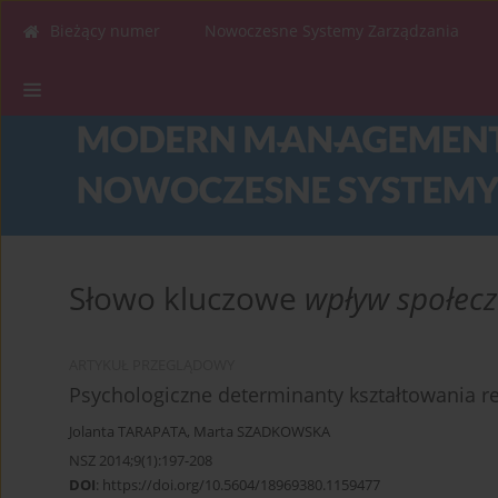
Bieżący numer
Nowoczesne Systemy Zarządzania
Słowo kluczowe
wpływ społec
ARTYKUŁ PRZEGLĄDOWY
Psychologiczne determinanty kształtowania re
Jolanta TARAPATA
,
Marta SZADKOWSKA
NSZ 2014;9(1):197-208
DOI
:
https://doi.org/10.5604/18969380.1159477