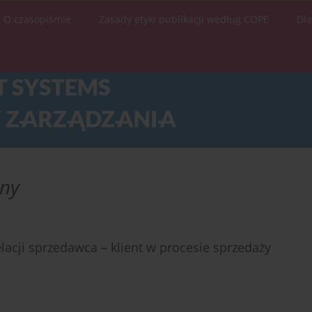
O czasopiśmie
Zasady etyki publikacji według COPE
Dl
zny
lacji sprzedawca – klient w procesie sprzedaży