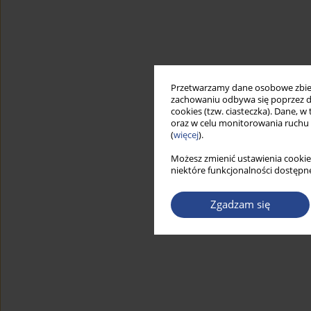
Przetwarzamy dane osobowe zbiera
zachowaniu odbywa się poprzez d
cookies (tzw. ciasteczka). Dane, w
oraz w celu monitorowania ruchu
(
więcej
).
Możesz zmienić ustawienia cookie
niektóre funkcjonalności dostępne
Zgadzam się