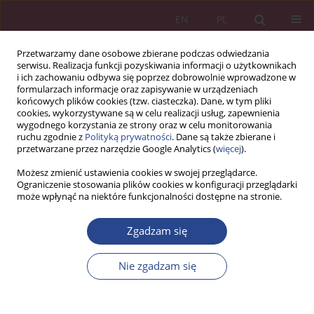
EN
PL
Przetwarzamy dane osobowe zbierane podczas odwiedzania
serwisu. Realizacja funkcji pozyskiwania informacji o użytkownikach
i ich zachowaniu odbywa się poprzez dobrowolnie wprowadzone w
formularzach informacje oraz zapisywanie w urządzeniach
końcowych plików cookies (tzw. ciasteczka). Dane, w tym pliki
cookies, wykorzystywane są w celu realizacji usług, zapewnienia
wygodnego korzystania ze strony oraz w celu monitorowania
ruchu zgodnie z
Polityką prywatności
. Dane są także zbierane i
Słowo kluczowe
wojna Rosji z
przetwarzane przez narzędzie Google Analytics (
więcej
).
Ukrainą
Możesz zmienić ustawienia cookies w swojej przeglądarce.
Ograniczenie stosowania plików cookies w konfiguracji przeglądarki
może wpłynąć na niektóre funkcjonalności dostępne na stronie.
ARTYKUŁ ORYGINALNY
Wpływ migracji obywateli Ukrainy na demografię
Zgadzam się
Polski w kontekście bezpieczeństwa
Nie zgadzam się
Bartosz Kozicki
NSZ 2025;20(4):13-36
DOI
:
https://doi.org/10.37055/nsz/217070
Statystyki