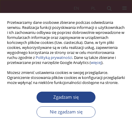
EN
PL
Przetwarzamy dane osobowe zbierane podczas odwiedzania
serwisu. Realizacja funkcji pozyskiwania informacji o użytkownikach
i ich zachowaniu odbywa się poprzez dobrowolnie wprowadzone w
formularzach informacje oraz zapisywanie w urządzeniach
końcowych plików cookies (tzw. ciasteczka). Dane, w tym pliki
cookies, wykorzystywane są w celu realizacji usług, zapewnienia
wygodnego korzystania ze strony oraz w celu monitorowania
ruchu zgodnie z
Polityką prywatności
. Dane są także zbierane i
Słowo kluczowe
sytuacja
przetwarzane przez narzędzie Google Analytics (
więcej
).
mieszkaniowa
Możesz zmienić ustawienia cookies w swojej przeglądarce.
Ograniczenie stosowania plików cookies w konfiguracji przeglądarki
może wpłynąć na niektóre funkcjonalności dostępne na stronie.
ARTYKUŁ ORYGINALNY
Zgadzam się
PROGRAM MIESZKANIE PLUS JAKO ISTOTNY
CZYNNIK REFORMY POLITYKI MIESZKANIOWEJ I
Nie zgadzam się
AKTYWIZACJI WZROSTU GOSPODARCZEGO W
SEKTORZE PUBLICZNYM W POLSCE
Dariusz PROKOPOWICZ
,
Wioletta WEREDA