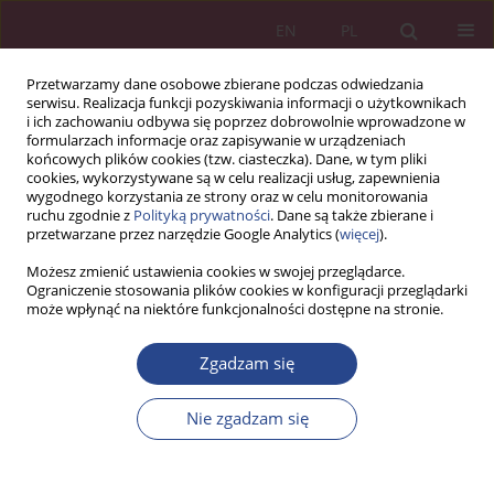
EN
PL
Przetwarzamy dane osobowe zbierane podczas odwiedzania
serwisu. Realizacja funkcji pozyskiwania informacji o użytkownikach
i ich zachowaniu odbywa się poprzez dobrowolnie wprowadzone w
formularzach informacje oraz zapisywanie w urządzeniach
końcowych plików cookies (tzw. ciasteczka). Dane, w tym pliki
cookies, wykorzystywane są w celu realizacji usług, zapewnienia
wygodnego korzystania ze strony oraz w celu monitorowania
ruchu zgodnie z
Polityką prywatności
. Dane są także zbierane i
Słowo kluczowe
project
przetwarzane przez narzędzie Google Analytics (
więcej
).
Możesz zmienić ustawienia cookies w swojej przeglądarce.
Ograniczenie stosowania plików cookies w konfiguracji przeglądarki
ARTYKUŁ PRZEGLĄDOWY
może wpłynąć na niektóre funkcjonalności dostępne na stronie.
Zarządzanie komunikacją w projektach
Zgadzam się
Piotr ZASKÓRSKI
,
Wojciech ZASKÓRSKI
,
Konrad LIPNER
NSZ 2014;9(1):103-126
Nie zgadzam się
DOI
:
https://doi.org/10.5604/18969380.1159461
Statystyki
Artykuł
(PDF)