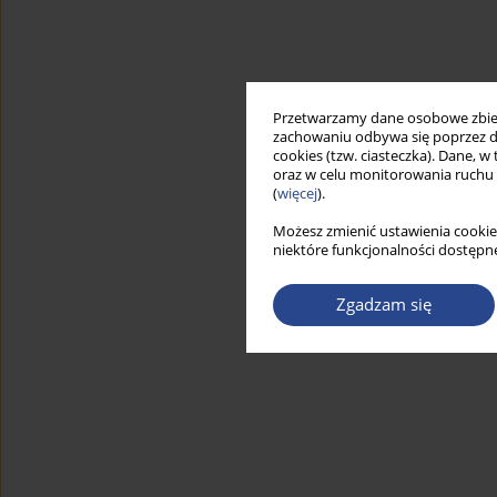
Przetwarzamy dane osobowe zbiera
zachowaniu odbywa się poprzez d
cookies (tzw. ciasteczka). Dane, w
oraz w celu monitorowania ruchu
(
więcej
).
Możesz zmienić ustawienia cookie
niektóre funkcjonalności dostępne
Zgadzam się