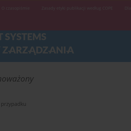
O czasopiśmie
Zasady etyki publikacji według COPE
Dl
noważony
 przypadku