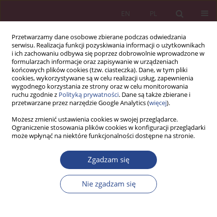
EN
PL
Przetwarzamy dane osobowe zbierane podczas odwiedzania
serwisu. Realizacja funkcji pozyskiwania informacji o użytkownikach
i ich zachowaniu odbywa się poprzez dobrowolnie wprowadzone w
formularzach informacje oraz zapisywanie w urządzeniach
końcowych plików cookies (tzw. ciasteczka). Dane, w tym pliki
cookies, wykorzystywane są w celu realizacji usług, zapewnienia
wygodnego korzystania ze strony oraz w celu monitorowania
ruchu zgodnie z
Polityką prywatności
. Dane są także zbierane i
Słowo kluczowe
odporność na
przetwarzane przez narzędzie Google Analytics (
więcej
).
zagrożenia
Możesz zmienić ustawienia cookies w swojej przeglądarce.
Ograniczenie stosowania plików cookies w konfiguracji przeglądarki
może wpłynąć na niektóre funkcjonalności dostępne na stronie.
ARTYKUŁ ORYGINALNY
Zgadzam się
Interakcje międzyludzkie w budowaniu
odporności na zagrożenia w społecznościach
Nie zgadzam się
lokalnych
Karina Górska-Rożej
NSZ 2023;18(4):105-118