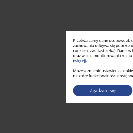
Przetwarzamy dane osobowe zbiera
zachowaniu odbywa się poprzez d
cookies (tzw. ciasteczka). Dane, w
oraz w celu monitorowania ruchu
(
więcej
).
Możesz zmienić ustawienia cookie
niektóre funkcjonalności dostępne
Zgadzam się