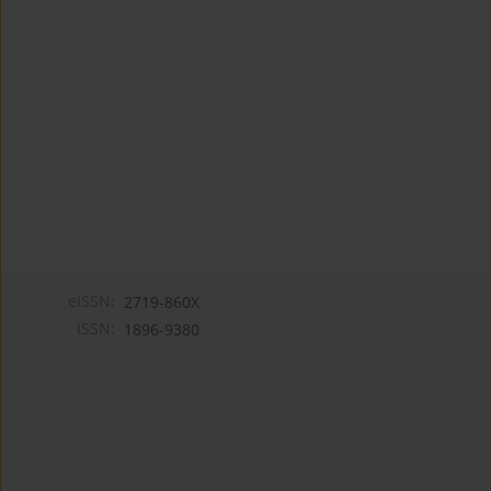
eISSN:
2719-860X
ISSN:
1896-9380