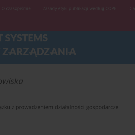
O czasopiśmie
Zasady etyki publikacji według COPE
Dl
owiska
ązku z prowadzeniem działalności gospodarczej