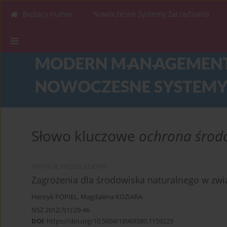
Bieżący numer
Nowoczesne Systemy Zarządzania
Słowo kluczowe
ochrona środ
ARTYKUŁ PRZEGLĄDOWY
Zagrożenia dla środowiska naturalnego w zwi
Henryk POPIEL
,
Magdalena KOZIARA
NSZ 2012;7(1):29-46
DOI
:
https://doi.org/10.5604/18969380.1159223