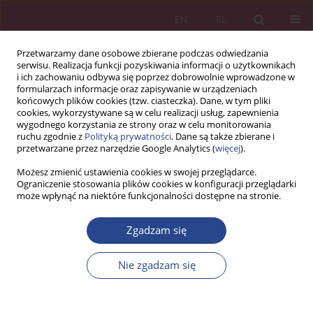
EN
PL
Przetwarzamy dane osobowe zbierane podczas odwiedzania
serwisu. Realizacja funkcji pozyskiwania informacji o użytkownikach
i ich zachowaniu odbywa się poprzez dobrowolnie wprowadzone w
formularzach informacje oraz zapisywanie w urządzeniach
końcowych plików cookies (tzw. ciasteczka). Dane, w tym pliki
cookies, wykorzystywane są w celu realizacji usług, zapewnienia
wygodnego korzystania ze strony oraz w celu monitorowania
ruchu zgodnie z
Polityką prywatności
. Dane są także zbierane i
Słowo kluczowe
efektywność
przetwarzane przez narzędzie Google Analytics (
więcej
).
finansowa
Możesz zmienić ustawienia cookies w swojej przeglądarce.
Ograniczenie stosowania plików cookies w konfiguracji przeglądarki
może wpłynąć na niektóre funkcjonalności dostępne na stronie.
ARTYKUŁ PRZEGLĄDOWY
Zgadzam się
Efektywność finansowa sektora banków
spółdzielczych w Polsce
Nie zgadzam się
Beata DOMAŃSKA-SZARUGA
NSZ 2013;8(1):229-237
DOI
:
https://doi.org/10.5604/18969380.1159119