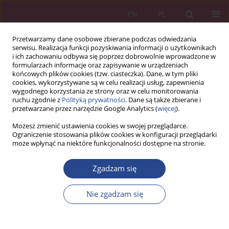
EN
PL
Przetwarzamy dane osobowe zbierane podczas odwiedzania
serwisu. Realizacja funkcji pozyskiwania informacji o użytkownikach
i ich zachowaniu odbywa się poprzez dobrowolnie wprowadzone w
formularzach informacje oraz zapisywanie w urządzeniach
końcowych plików cookies (tzw. ciasteczka). Dane, w tym pliki
cookies, wykorzystywane są w celu realizacji usług, zapewnienia
wygodnego korzystania ze strony oraz w celu monitorowania
ruchu zgodnie z
Polityką prywatności
. Dane są także zbierane i
Słowo kluczowe
działania
przetwarzane przez narzędzie Google Analytics (
więcej
).
promocyjne
Możesz zmienić ustawienia cookies w swojej przeglądarce.
Ograniczenie stosowania plików cookies w konfiguracji przeglądarki
może wpłynąć na niektóre funkcjonalności dostępne na stronie.
ARTYKUŁ PRZEGLĄDOWY
Zgadzam się
Psychologiczne determinanty zachowania się
konsumenta na rynku
Nie zgadzam się
Alicja KRZEPICKA
,
Jolanta TARAPATA
NSZ 2013;8(1):145-155
DOI
:
https://doi.org/10.5604/18969380.1159096