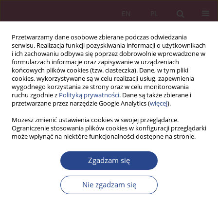
EN
PL
Przetwarzamy dane osobowe zbierane podczas odwiedzania
serwisu. Realizacja funkcji pozyskiwania informacji o użytkownikach
i ich zachowaniu odbywa się poprzez dobrowolnie wprowadzone w
formularzach informacje oraz zapisywanie w urządzeniach
końcowych plików cookies (tzw. ciasteczka). Dane, w tym pliki
cookies, wykorzystywane są w celu realizacji usług, zapewnienia
wygodnego korzystania ze strony oraz w celu monitorowania
ruchu zgodnie z
Polityką prywatności
. Dane są także zbierane i
Słowo kluczowe
decydent
przetwarzane przez narzędzie Google Analytics (
więcej
).
lokalny
Możesz zmienić ustawienia cookies w swojej przeglądarce.
Ograniczenie stosowania plików cookies w konfiguracji przeglądarki
może wpłynąć na niektóre funkcjonalności dostępne na stronie.
ARTYKUŁ ORYGINALNY
Zgadzam się
Poczucie bezpieczeństwa informacyjnego w
świecie VUCA
Nie zgadzam się
Katarzyna Hilaria Batorowska
NSZ 2024;19(1):39-54
DOI
:
https://doi.org/10.37055/nsz/192813