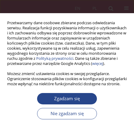
EN
PL
Przetwarzamy dane osobowe zbierane podczas odwiedzania
serwisu. Realizacja funkcji pozyskiwania informacji o użytkownikach
i ich zachowaniu odbywa się poprzez dobrowolnie wprowadzone w
formularzach informacje oraz zapisywanie w urządzeniach
końcowych plików cookies (tzw. ciasteczka). Dane, w tym pliki
cookies, wykorzystywane są w celu realizacji usług, zapewnienia
wygodnego korzystania ze strony oraz w celu monitorowania
ruchu zgodnie z
Polityką prywatności
. Dane są także zbierane i
Słowo kluczowe
bezpieczeństwo
przetwarzane przez narzędzie Google Analytics (
więcej
).
narodowe
Możesz zmienić ustawienia cookies w swojej przeglądarce.
Ograniczenie stosowania plików cookies w konfiguracji przeglądarki
może wpłynąć na niektóre funkcjonalności dostępne na stronie.
ARTYKUŁ ORYGINALNY
Obywatel w systemie bezpieczeństwa
Zgadzam się
narodowego a obrona powszechna
Nie zgadzam się
Bogdan Sowa
NSZ 2024;19(4):109-126
DOI
:
https://doi.org/10.37055/nsz/203488
Statystyki