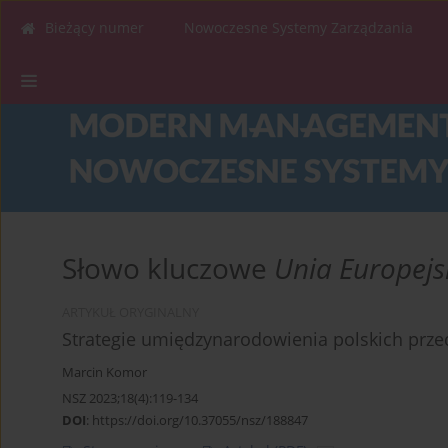
Bieżący numer
Nowoczesne Systemy Zarządzania
Słowo kluczowe
Unia Europej
ARTYKUŁ ORYGINALNY
Strategie umiędzynarodowienia polskich prze
Marcin Komor
NSZ 2023;18(4):119-134
DOI
:
https://doi.org/10.37055/nsz/188847