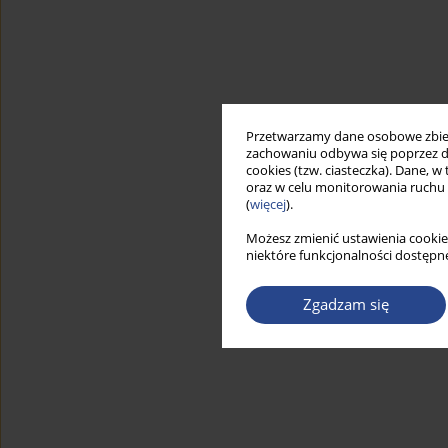
Przetwarzamy dane osobowe zbiera
zachowaniu odbywa się poprzez d
cookies (tzw. ciasteczka). Dane, w
oraz w celu monitorowania ruchu
(
więcej
).
Możesz zmienić ustawienia cookie
niektóre funkcjonalności dostępne
Zgadzam się