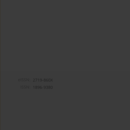
eISSN:
2719-860X
ISSN:
1896-9380