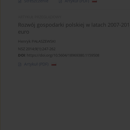
Streszczenie
Artykuł
(PDF)
ARTYKUŁ PRZEGLĄDOWY
Rozwój gospodarki polskiej w latach 2007-20
euro
Henryk PAŁASZEWSKI
NSZ 2014;9(1):247-262
DOI
:
https://doi.org/10.5604/18969380.1159508
Artykuł
(PDF)