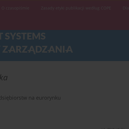
O czasopiśmie
Zasady etyki publikacji według COPE
Dl
ska
dsiębiorstw na eurorynku