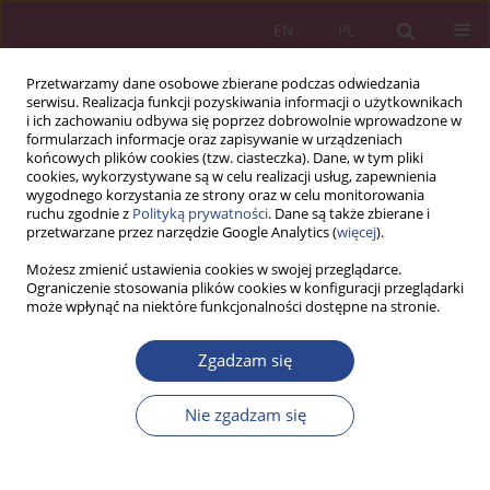
EN
PL
Przetwarzamy dane osobowe zbierane podczas odwiedzania
serwisu. Realizacja funkcji pozyskiwania informacji o użytkownikach
i ich zachowaniu odbywa się poprzez dobrowolnie wprowadzone w
formularzach informacje oraz zapisywanie w urządzeniach
końcowych plików cookies (tzw. ciasteczka). Dane, w tym pliki
cookies, wykorzystywane są w celu realizacji usług, zapewnienia
wygodnego korzystania ze strony oraz w celu monitorowania
ruchu zgodnie z
Polityką prywatności
. Dane są także zbierane i
Słowo kluczowe
TPM
przetwarzane przez narzędzie Google Analytics (
więcej
).
Możesz zmienić ustawienia cookies w swojej przeglądarce.
Ograniczenie stosowania plików cookies w konfiguracji przeglądarki
ARTYKUŁ ORYGINALNY
może wpłynąć na niektóre funkcjonalności dostępne na stronie.
Skuteczna strategia utrzymania ruchu na
przykładzie przedsiębiorstwa z branży
Zgadzam się
produkcyjnej
Nie zgadzam się
Natalia Zawierucha
NSZ 2025;20(1):135-156
DOI
:
https://doi.org/10.37055/nsz/207079