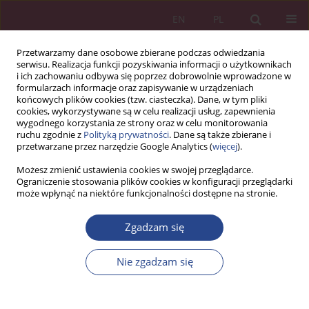
EN
PL
Przetwarzamy dane osobowe zbierane podczas odwiedzania
serwisu. Realizacja funkcji pozyskiwania informacji o użytkownikach
i ich zachowaniu odbywa się poprzez dobrowolnie wprowadzone w
formularzach informacje oraz zapisywanie w urządzeniach
końcowych plików cookies (tzw. ciasteczka). Dane, w tym pliki
cookies, wykorzystywane są w celu realizacji usług, zapewnienia
wygodnego korzystania ze strony oraz w celu monitorowania
ruchu zgodnie z
Polityką prywatności
. Dane są także zbierane i
Słowo kluczowe
Powietrznych RP
przetwarzane przez narzędzie Google Analytics (
więcej
).
Możesz zmienić ustawienia cookies w swojej przeglądarce.
Ograniczenie stosowania plików cookies w konfiguracji przeglądarki
ARTYKUŁ ORYGINALNY
może wpłynąć na niektóre funkcjonalności dostępne na stronie.
Korzyści i koszty wdrażania strategii zarządzania
talentami we współczesnej organizacji na
Zgadzam się
przykładzie Sił Powietrznych RP
Nie zgadzam się
Małgorzata Zielińska
NSZ 2023;18(1):77-94
DOI
:
https://doi.org/10.37055/nsz/174990