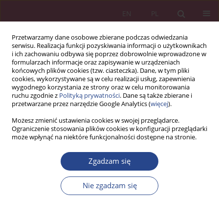
EN
PL
Przetwarzamy dane osobowe zbierane podczas odwiedzania
serwisu. Realizacja funkcji pozyskiwania informacji o użytkownikach
i ich zachowaniu odbywa się poprzez dobrowolnie wprowadzone w
formularzach informacje oraz zapisywanie w urządzeniach
końcowych plików cookies (tzw. ciasteczka). Dane, w tym pliki
cookies, wykorzystywane są w celu realizacji usług, zapewnienia
wygodnego korzystania ze strony oraz w celu monitorowania
ruchu zgodnie z
Polityką prywatności
. Dane są także zbierane i
Słowo kluczowe
PROJEKT
przetwarzane przez narzędzie Google Analytics (
więcej
).
Możesz zmienić ustawienia cookies w swojej przeglądarce.
Ograniczenie stosowania plików cookies w konfiguracji przeglądarki
ARTYKUŁ PRZEGLĄDOWY
może wpłynąć na niektóre funkcjonalności dostępne na stronie.
Wykorzystanie wartości Shapleya w trakcie
planowania projektów innowacyjnych
Zgadzam się
Tomasz JANICKI
Nie zgadzam się
NSZ 2013;8(1):239-247
DOI
:
https://doi.org/10.5604/18969380.1159122
Statystyki