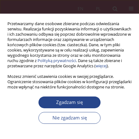
EN
PL
Przetwarzamy dane osobowe zbierane podczas odwiedzania
serwisu. Realizacja funkcji pozyskiwania informacji o użytkownikach
i ich zachowaniu odbywa się poprzez dobrowolnie wprowadzone w
formularzach informacje oraz zapisywanie w urządzeniach
końcowych plików cookies (tzw. ciasteczka). Dane, w tym pliki
cookies, wykorzystywane są w celu realizacji usług, zapewnienia
wygodnego korzystania ze strony oraz w celu monitorowania
ruchu zgodnie z
Polityką prywatności
. Dane są także zbierane i
4/2023 vol. 18
przetwarzane przez narzędzie Google Analytics (
więcej
).
Możesz zmienić ustawienia cookies w swojej przeglądarce.
ARTYKUŁ ORYGINALNY
Ograniczenie stosowania plików cookies w konfiguracji przeglądarki
może wpłynąć na niektóre funkcjonalności dostępne na stronie.
Propozycja wykorzystania
Zgadzam się
uczenia przez wzmacnianie w
Nie zgadzam się
celu optymalizowania
podejmowania decyzji w