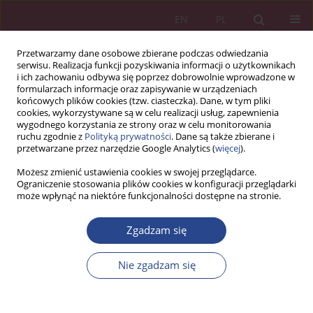
EN
PL
Przetwarzamy dane osobowe zbierane podczas odwiedzania
serwisu. Realizacja funkcji pozyskiwania informacji o użytkownikach
i ich zachowaniu odbywa się poprzez dobrowolnie wprowadzone w
formularzach informacje oraz zapisywanie w urządzeniach
końcowych plików cookies (tzw. ciasteczka). Dane, w tym pliki
cookies, wykorzystywane są w celu realizacji usług, zapewnienia
wygodnego korzystania ze strony oraz w celu monitorowania
ruchu zgodnie z
Polityką prywatności
. Dane są także zbierane i
Autor
Joanna Wójcik-
przetwarzane przez narzędzie Google Analytics (
więcej
).
Chodorowska
Możesz zmienić ustawienia cookies w swojej przeglądarce.
Ograniczenie stosowania plików cookies w konfiguracji przeglądarki
może wpłynąć na niektóre funkcjonalności dostępne na stronie.
ARTYKUŁ ORYGINALNY
Rozwój inteligentnego miasta, zrównoważony
Zgadzam się
rozwój i wspólnoty terytorialne: przypadek Łucka
Nie zgadzam się
Joanna Wójcik-Chodorowska
,
Stanisława Jung-Konstanty
,
Olena
Kuzmak
,
Roman Dorczak
NSZ 2026;21(3):69-90
DOI
:
https://doi.org/10.37055/nsz/226438