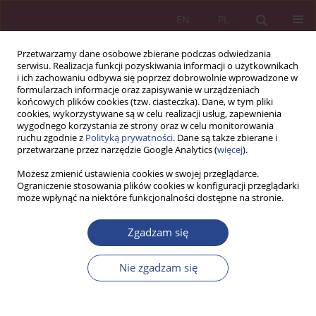
EN
PL
Przetwarzamy dane osobowe zbierane podczas odwiedzania
serwisu. Realizacja funkcji pozyskiwania informacji o użytkownikach
i ich zachowaniu odbywa się poprzez dobrowolnie wprowadzone w
formularzach informacje oraz zapisywanie w urządzeniach
końcowych plików cookies (tzw. ciasteczka). Dane, w tym pliki
cookies, wykorzystywane są w celu realizacji usług, zapewnienia
wygodnego korzystania ze strony oraz w celu monitorowania
ruchu zgodnie z
Polityką prywatności
. Dane są także zbierane i
Autor
Elena-Madalina
przetwarzane przez narzędzie Google Analytics (
więcej
).
Vatamanescu
Możesz zmienić ustawienia cookies w swojej przeglądarce.
Ograniczenie stosowania plików cookies w konfiguracji przeglądarki
może wpłynąć na niektóre funkcjonalności dostępne na stronie.
ARTYKUŁ PRZEGLĄDOWY
Zgadzam się
KOMUNIKACJA I ZARZĄDZANIE WIEDZĄ W
INNOWACYJNYCH PRZEDSIĘBIORSTWACH –
Nie zgadzam się
PRZEGLĄD LITERATURY
Elena-Madalina Vatamanescu
,
Wioletta Wereda
,
Jacek Woźniak
NSZ 2020;15(2):41-55