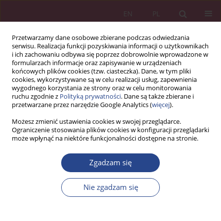
EN
PL
Przetwarzamy dane osobowe zbierane podczas odwiedzania
serwisu. Realizacja funkcji pozyskiwania informacji o użytkownikach
i ich zachowaniu odbywa się poprzez dobrowolnie wprowadzone w
formularzach informacje oraz zapisywanie w urządzeniach
końcowych plików cookies (tzw. ciasteczka). Dane, w tym pliki
cookies, wykorzystywane są w celu realizacji usług, zapewnienia
wygodnego korzystania ze strony oraz w celu monitorowania
ruchu zgodnie z
Polityką prywatności
. Dane są także zbierane i
Autor
Bogdan Sowa
przetwarzane przez narzędzie Google Analytics (
więcej
).
Możesz zmienić ustawienia cookies w swojej przeglądarce.
ARTYKUŁ ORYGINALNY
Ograniczenie stosowania plików cookies w konfiguracji przeglądarki
może wpłynąć na niektóre funkcjonalności dostępne na stronie.
Obywatel w systemie bezpieczeństwa
narodowego a obrona powszechna
Zgadzam się
Bogdan Sowa
NSZ 2024;19(4):109-126
Nie zgadzam się
DOI
:
https://doi.org/10.37055/nsz/203488
Statystyki